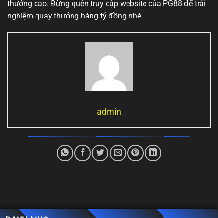
thưởng cao. Đừng quên truy cập website của PG88 để trải
nghiệm quay thưởng hàng tỷ đồng nhé.
admin