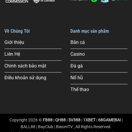
Về Chúng Tôi
Danh mục sản phẩm
Giới thiệu
Bắn cá
Liên Hệ
Casino
Chính sách bảo mật
Đá gà
Điều khoản sử dụng
Nổ hũ
Thể thao
Copyright 2026 ©
FB88
|
QH88
|
SV388
|
1XBET
|
68GAMEBAI
|
BALL88
|
BayClub
|
BiaomTV
, All Rights Reserved.