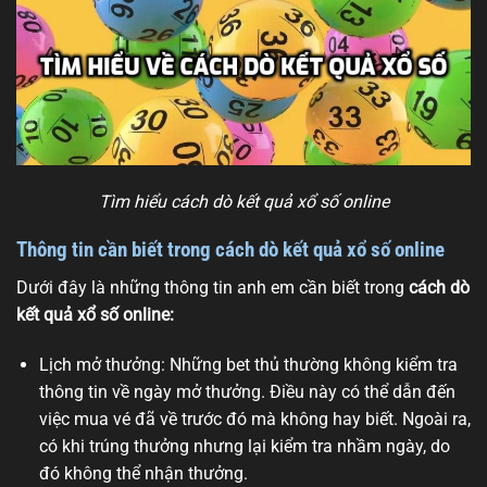
Tìm hiểu cách dò kết quả xổ số online
Thông tin cần biết trong cách dò kết quả xổ số online
Dưới đây là những thông tin anh em cần biết trong
cách dò
kết quả xổ số online:
Lịch mở thưởng: Những bet thủ thường không kiểm tra
thông tin về ngày mở thưởng. Điều này có thể dẫn đến
việc mua vé đã về trước đó mà không hay biết. Ngoài ra,
có khi trúng thưởng nhưng lại kiểm tra nhầm ngày, do
đó không thể nhận thưởng.