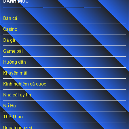
DANH MỤC
Bắn cá
Casino
Đá gà
Game bài
Hướng dẫn
Khuyến mãi
Kinh nghiệm cá cược
Nhà cái uy tín
Nổ Hũ
Thể Thao
Uncategorized