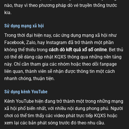
nào, thay vì theo phương pháp dò vé truyền thống trước
kia.
Sử dụng mạng xã hội
Trong thời đại hiện nay, các ứng dụng mạng xã hội như
Facebook, Zalo, hay Instagram đã trở thành một phần
không thể thiếu trong
cách dò kết quả xổ số online
. Bet thủ
có thể dễ dàng cập nhật KQXS thông qua những nền tảng
này. Chỉ cần tham gia các nhóm hoặc theo dõi fanpage
liên quan, thành viên sẽ nhận được thông tin một cách
nhanh chóng, thuận tiện.
Sử dụng kênh YouTube
Kênh YouTube hiện đang trở thành một trong những mạng
xã hội phổ biến nhất, với nhiều nội dung phong phú. Người
chơi có thể tìm thấy các video phát trực tiếp KQXS hoặc
xem lại các bản phát sóng trước đó theo nhu cầu.