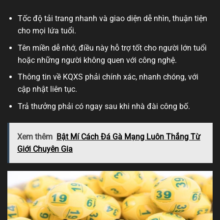
Tốc độ tải trang nhanh và giao diện dễ nhìn, thuận tiện
cho mọi lứa tuổi.
Tên miền dễ nhớ, điều này hỗ trợ tốt cho người lớn tuổi
hoặc những người không quen với công nghệ.
Thông tin về KQXS phải chính xác, nhanh chóng, với
cập nhật liên tục.
Trả thưởng phải có ngay sau khi nhà đài công bố.
Xem thêm
Bật Mí Cách Đá Gà Mạng Luôn Thắng Từ
Giới Chuyên Gia