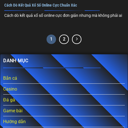
Cách Dò Kết Quả Xổ Số Online Cực Chuẩn Xác
Cách dò kết quả xổ số online cực đơn giản nhưng mà không phải ai
1
2
DANH MỤC
Bắn cá
Casino
Đá gà
Game bài
Hướng dẫn