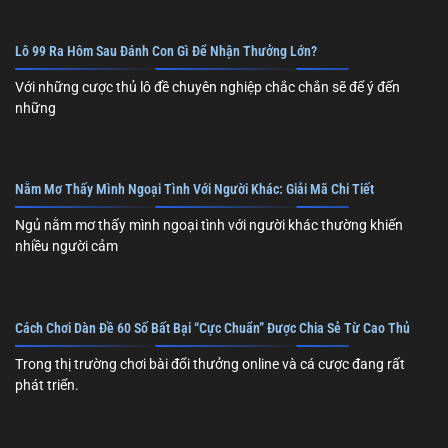
Lô 99 Ra Hôm Sau Đánh Con Gì Để Nhận Thưởng Lớn?
Với những cược thủ lô đề chuyên nghiệp chắc chắn sẽ để ý đến
những
Nằm Mơ Thấy Mình Ngoại Tình Với Người Khác: Giải Mã Chi Tiết
Ngủ nằm mơ thấy mình ngoại tình với người khác thường khiến
nhiều người cảm
Cách Chơi Dàn Đề 60 Số Bất Bại “Cực Chuẩn” Được Chia Sẻ Từ Cao Thủ
Trong thị trường chơi bài đổi thưởng online và cá cược đang rất
phát triển.