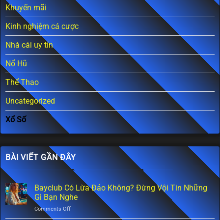
Khuyến mãi
Kinh nghiệm cá cược
Nhà cái uy tín
Nổ Hũ
Thể Thao
Uncategorized
Xổ Số
BÀI VIẾT GẦN ĐÂY
Bayclub Có Lừa Đảo Không? Đừng Vội Tin Những
Gì Bạn Nghe
on
Comments Off
Bayclub