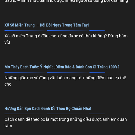
Bao lô – hình thức đánh lô được nhiều người sử dụng bởi khả năng
Xổ Số Miền Trung – Đổi Đời Ngay Trong Tầm Tay!
Xổ số miền Trung ở đâu chơi cũng được có thật không? Đừng bám
víu
Mơ Thấy Bạch Tuộc: Ý Nghĩa, Điềm Báo & Đánh Con Gì Trúng 100%?
Những giấc mơ về động vật luôn mang tới những điềm báo cụ thể
cho
Hướng Dẫn Bạn Cách Đánh Đề Theo Bộ Chuẩn Nhất
Cách đánh đề theo bộ là một trong những điều được anh em quan
tâm