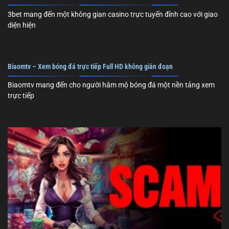
3bet mang đến một không gian casino trực tuyến đỉnh cao với giao
diện hiện
Biaomtv – Xem bóng đá trực tiếp Full HD không gián đoạn
Biaomtv mang đến cho người hâm mộ bóng đá một nền tảng xem
trực tiếp