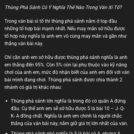
Thùng Phá Sảnh Có Ý Nghĩa Thế Nào Trong Ván Xì Tố?
Trong ván bài xì tố thì thùng phá sảnh nằm ở top đầu
những tổ hợp bài mạnh nhất. Nếu may mắn sở hữu được
tổ hợp này nghĩa là anh em vô cùng may mắn và gần như
thắng ván bài này.
Chỉ cần anh em sở hữu được thùng phá sảnh nghĩa là anh
em thắng đến 95%. Còn 5% còn lại phụ thuộc vào kỹ năng
chơi của anh em, mức độ nhận biết của anh em đối với ván
bài mình đang chơi. Thùng phá sảnh được chia thành 2
nhánh có giá trị khác nhau:
Thùng phá sảnh lớn nghĩa là trong đó có quân A đứng
đầu. Cụ thể anh em sẽ sở hữu được 5 lá bài 10 – J- Q-
K- A đồng chất. Nghĩa là anh em chính là người chắc
thắng của ván bài này, nắm giữ giá trị lớn nhất của ván.
Thùng phá sảnh nhỏ nghĩa là 5 lá bài có A, nhưng A