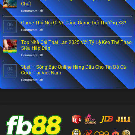
Lừa
Chất
Đảo
on
Comments Off
Không?
Biaomtv
Đừng
Trực
Game Thủ Nói Gì Về Cổng Game Đổi Thưởng X8?
Vội
06
Tiếp
Tin
Oct
on
Comments Off
Bóng
Những
Game
Đá
Gì
Thủ
Top Nhà Cái Thái Lan 2025 Với Tỷ Lệ Kèo Thể Thao
Không
Bạn
Nói
Quảng
Siêu Hấp Dẫn
Nghe
Gì
Cáo
on
Comments Off
Về
Cực
Top
Cổng
Chất
Nhà
Game
3bet – Sòng Bạc Online Hàng Đầu Cho Tín Đồ Cá
04
Cái
Đổi
Cược Tại Việt Nam
Oct
Thái
Thưởng
on
Comments Off
Lan
X8?
3bet
2025
–
Với
Sòng
Tỷ
Bạc
Lệ
Online
Kèo
Hàng
Thể
Đầu
Thao
Cho
Siêu
Tín
Hấp
Đồ
Dẫn