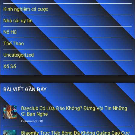
Kinh nghiệm cá cược
Nhà cái uy tín
Nổ Hũ
Thể Thao
Uncategorized
Xổ Số
BÀI VIẾT GẦN ĐÂY
Bayclub Có Lừa Đảo Không? Đừng Vội Tin Những
Gì Bạn Nghe
on
Comments Off
Bayclub
Có
Biaomtv Trực Tiếp Bóng Đá Không Quảng Cáo Cực