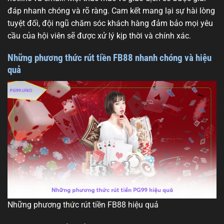
đáp nhanh chóng và rõ ràng. Cam kết mang lại sự hài lòng
tuyệt đối, đội ngũ chăm sóc khách hàng đảm bảo mọi yêu
cầu của hội viên sẽ được xử lý kịp thời và chính xác.
Những phương thức rút tiền FB88 nhanh chóng và hiệu
quả
Những phương thức rút tiền FB88 hiệu quả