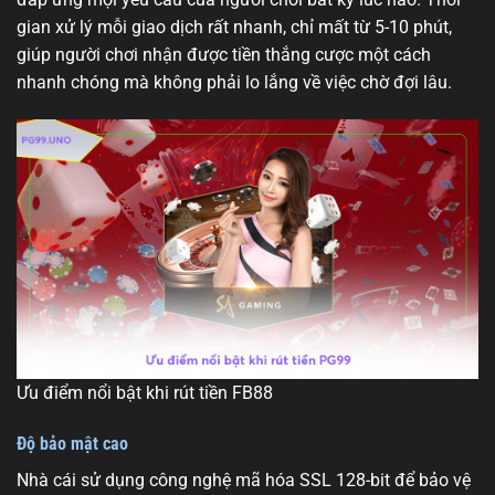
gian xử lý mỗi giao dịch rất nhanh, chỉ mất từ 5-10 phút,
giúp người chơi nhận được tiền thắng cược một cách
nhanh chóng mà không phải lo lắng về việc chờ đợi lâu.
Ưu điểm nổi bật khi rút tiền FB88
Độ bảo mật cao
Nhà cái sử dụng công nghệ mã hóa SSL 128-bit để bảo vệ